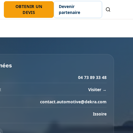
OBTENIR UN
Devenir
Recherche
DEVIS
partenaire
nées
04 73 89 33 48
t
Visiter →
contact.automotive@dekra.com
Issoire