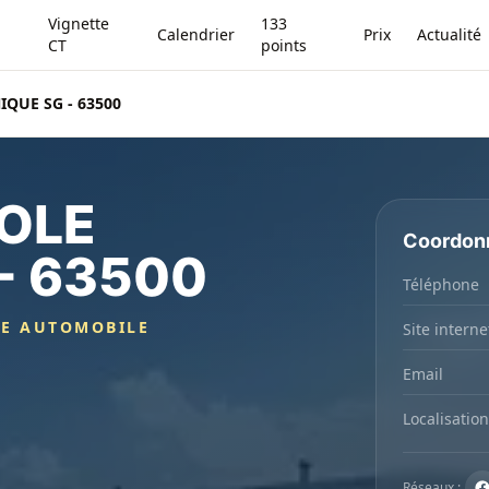
Vignette
133
Calendrier
Prix
Actualité
CT
points
QUE SG - 63500
OLE
Coordon
- 63500
Téléphone
GE AUTOMOBILE
Site interne
Email
Localisation
Réseaux :