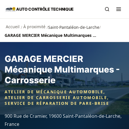
Aller au contenu principal
AUTO CONTRÔLE TECHNIQUE
Recherch
Ouvr
Accueil
À proximité
/
/
Saint-Pantaléon-de-Larche
/
GARAGE MERCIER Mécanique Multimarques - Carrosserie
GARAGE MERCIER
Mécanique Multimarques -
Carrosserie
ATELIER DE MÉCANIQUE AUTOMOBILE,
ATELIER DE CARROSSERIE AUTOMOBILE,
SERVICE DE RÉPARATION DE PARE-BRISE
900 Rue de Cramier, 19600 Saint-Pantaléon-de-Larche,
France