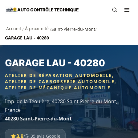
Aller au contenu principal
AUTO CONTRÔLE TECHNIQUE
Recherch
Ouvr
Accueil
À proximité
/
/
Saint-Pierre-du-Mont
/
GARAGE LAU - 40280
GARAGE LAU - 40280
ATELIER DE RÉPARATION AUTOMOBILE,
ATELIER DE CARROSSERIE AUTOMOBILE,
ATELIER DE MÉCANIQUE AUTOMOBILE
Imp. de la Téoulère, 40280 Saint-Pierre-du-Mont,
France
40280 Saint-Pierre-du-Mont
3.9
/5
· 35 avis Google