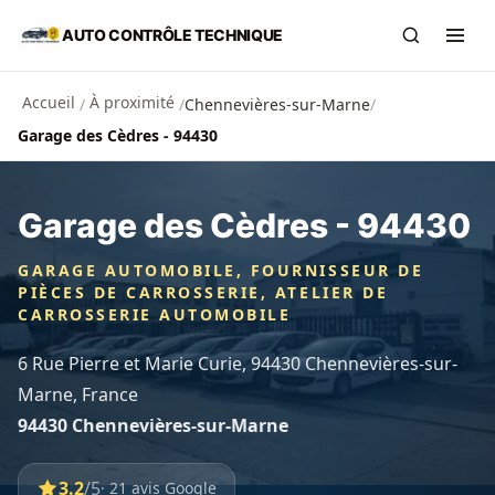
Aller au contenu principal
AUTO CONTRÔLE TECHNIQUE
Recherch
Ouvr
Accueil
À proximité
/
/
Chennevières-sur-Marne
/
Garage des Cèdres - 94430
Garage des Cèdres - 94430
GARAGE AUTOMOBILE, FOURNISSEUR DE
PIÈCES DE CARROSSERIE, ATELIER DE
CARROSSERIE AUTOMOBILE
6 Rue Pierre et Marie Curie, 94430 Chennevières-sur-
Marne, France
94430 Chennevières-sur-Marne
3.2
/5
· 21 avis Google