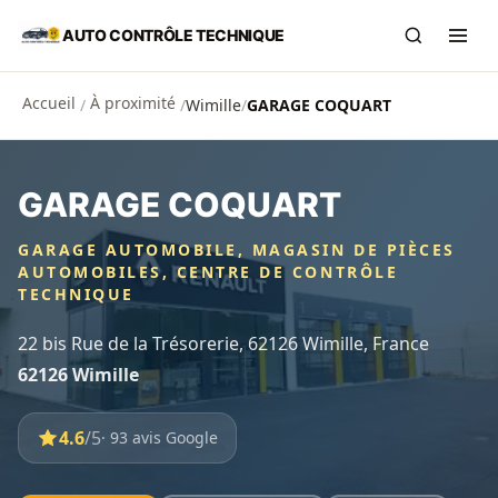
Aller au contenu principal
AUTO CONTRÔLE TECHNIQUE
Recherch
Ouvr
Accueil
À proximité
/
/
Wimille
/
GARAGE COQUART
GARAGE COQUART
GARAGE AUTOMOBILE, MAGASIN DE PIÈCES
AUTOMOBILES, CENTRE DE CONTRÔLE
TECHNIQUE
22 bis Rue de la Trésorerie, 62126 Wimille, France
62126 Wimille
4.6
/5
· 93 avis Google