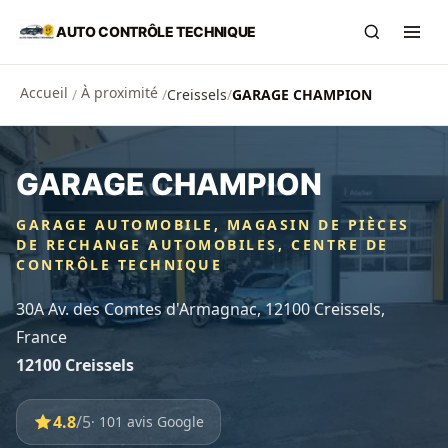
Aller au contenu principal
AUTO CONTRÔLE TECHNIQUE
Recherch
Ouvr
Accueil
À proximité
/
/
Creissels
/
GARAGE CHAMPION
GARAGE CHAMPION
GARAGE AUTOMOBILE, MAGASIN DE PIÈCES
DE RECHANGE AUTOMOBILES, CENTRE DE
CONTRÔLE TECHNIQUE
30A Av. des Comtes d'Armagnac, 12100 Creissels,
France
12100 Creissels
4.8
/5
· 101 avis Google