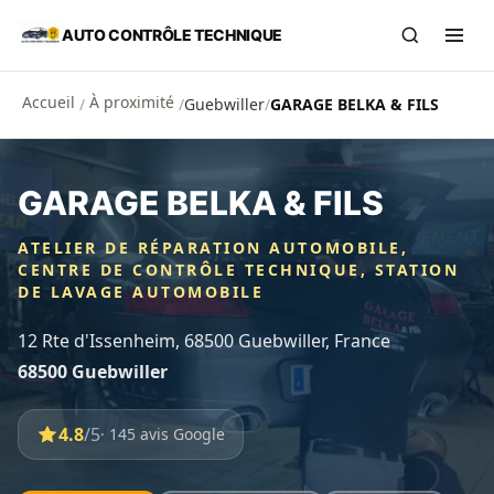
Aller au contenu principal
AUTO CONTRÔLE TECHNIQUE
Recherch
Ouvr
Accueil
À proximité
/
/
Guebwiller
/
GARAGE BELKA & FILS
GARAGE BELKA & FILS
ATELIER DE RÉPARATION AUTOMOBILE,
CENTRE DE CONTRÔLE TECHNIQUE, STATION
DE LAVAGE AUTOMOBILE
12 Rte d'Issenheim, 68500 Guebwiller, France
68500 Guebwiller
4.8
/5
· 145 avis Google