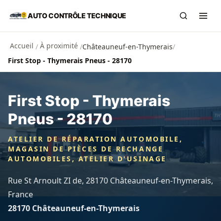
Aller au contenu principal
AUTO CONTRÔLE TECHNIQUE
Recherch
Ouvr
Accueil
À proximité
/
/
Châteauneuf-en-Thymerais
/
First Stop - Thymerais Pneus - 28170
First Stop - Thymerais
Pneus - 28170
ATELIER DE RÉPARATION AUTOMOBILE,
MAGASIN DE PIÈCES DE RECHANGE
AUTOMOBILES, ATELIER D'USINAGE
Rue St Arnoult ZI de, 28170 Châteauneuf-en-Thymerais,
France
28170 Châteauneuf-en-Thymerais