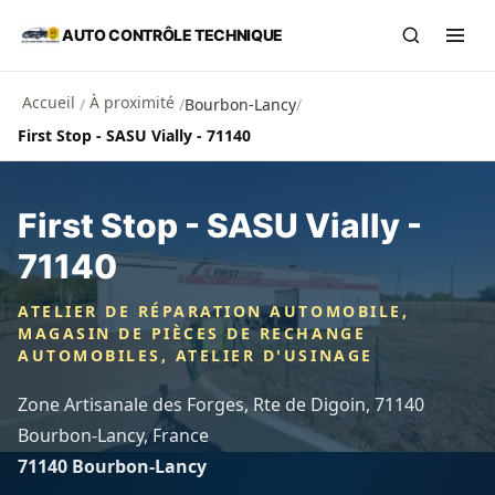
Aller au contenu principal
AUTO CONTRÔLE TECHNIQUE
Recherch
Ouvr
Accueil
À proximité
/
/
Bourbon-Lancy
/
First Stop - SASU Vially - 71140
First Stop - SASU Vially -
71140
ATELIER DE RÉPARATION AUTOMOBILE,
MAGASIN DE PIÈCES DE RECHANGE
AUTOMOBILES, ATELIER D'USINAGE
Zone Artisanale des Forges, Rte de Digoin, 71140
Bourbon-Lancy, France
71140 Bourbon-Lancy