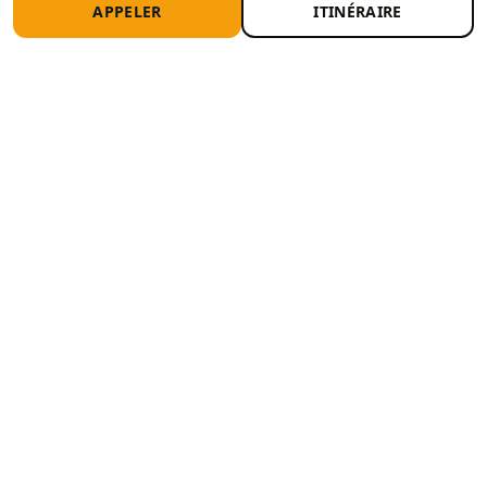
APPELER
ITINÉRAIRE
Recevez 3 propositions de centres CT
près de chez vous
Comparez les tarifs et créneaux. Sans engagement.
TROUVER UN CENTRE