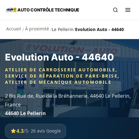
Aller au contenu principal
AUTO CONTRÔLE TECHNIQUE
Recherch
Ouvr
Accueil
À proximité
/
/
Le Pellerin
/
Evolution Auto - 44640
Evolution Auto - 44640
ATELIER DE CARROSSERIE AUTOMOBILE,
SERVICE DE RÉPARATION DE PARE-BRISE,
ATELIER DE MÉCANIQUE AUTOMOBILE
2 Bis Rue de, Rue de la Bréhannerie, 44640 Le Pellerin,
France
44640 Le Pellerin
4.3
/5
· 26 avis Google