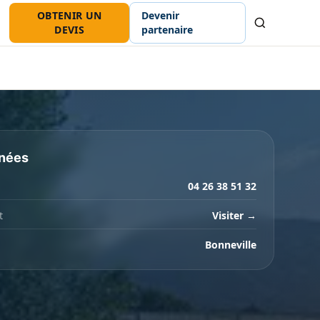
OBTENIR UN
Devenir
Recherche
DEVIS
partenaire
nées
04 26 38 51 32
t
Visiter →
Bonneville