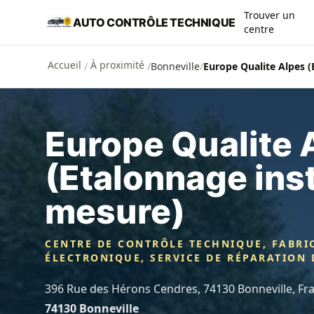
Aller au contenu principal
Trouver un
AUTO CONTRÔLE TECHNIQUE
centre
Accueil
À proximité
/
/
Bonneville
/
Europe Qualite Alpes 
Europe Qualite 
(Etalonnage ins
mesure)
CENTRE DE CONTRÔLE TECHNIQUE, FABRI
ÉLECTRONIQUE, SERVICE DE RÉPARATION
396 Rue des Hérons Cendres, 74130 Bonneville, Fr
74130 Bonneville