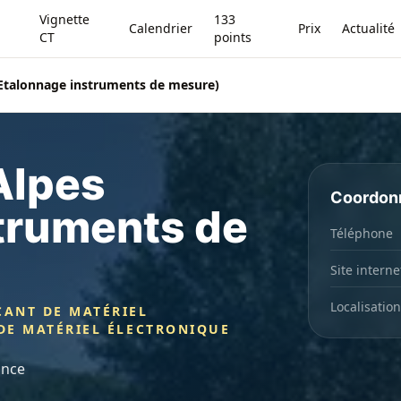
Vignette
133
Calendrier
Prix
Actualité
CT
points
(Etalonnage instruments de mesure)
Alpes
Coordon
truments de
Téléphone
Site interne
Localisation
CANT DE MATÉRIEL
 DE MATÉRIEL ÉLECTRONIQUE
ance