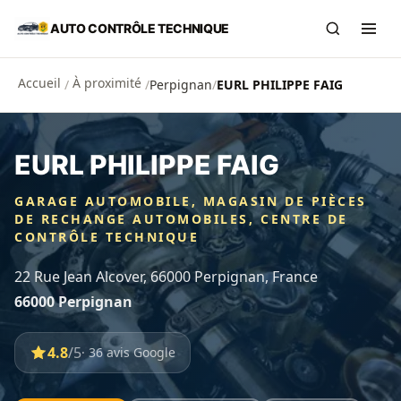
Aller au contenu principal
AUTO CONTRÔLE TECHNIQUE
Recherch
Ouvr
Accueil
À proximité
/
/
Perpignan
/
EURL PHILIPPE FAIG
EURL PHILIPPE FAIG
GARAGE AUTOMOBILE, MAGASIN DE PIÈCES
DE RECHANGE AUTOMOBILES, CENTRE DE
CONTRÔLE TECHNIQUE
22 Rue Jean Alcover, 66000 Perpignan, France
66000 Perpignan
4.8
/5
· 36 avis Google