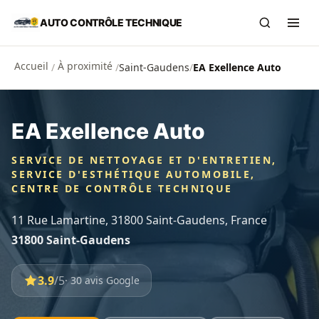
Aller au contenu principal
AUTO CONTRÔLE TECHNIQUE
Recherch
Ouvr
Accueil
À proximité
/
/
Saint-Gaudens
/
EA Exellence Auto
EA Exellence Auto
SERVICE DE NETTOYAGE ET D'ENTRETIEN,
SERVICE D'ESTHÉTIQUE AUTOMOBILE,
CENTRE DE CONTRÔLE TECHNIQUE
11 Rue Lamartine, 31800 Saint-Gaudens, France
31800 Saint-Gaudens
3.9
/5
· 30 avis Google