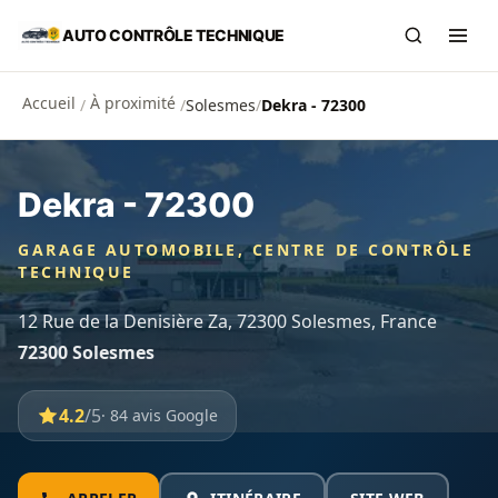
Aller au contenu principal
AUTO CONTRÔLE TECHNIQUE
Recherch
Ouvr
Accueil
À proximité
/
/
Solesmes
/
Dekra - 72300
Dekra - 72300
GARAGE AUTOMOBILE, CENTRE DE CONTRÔLE
TECHNIQUE
12 Rue de la Denisière Za, 72300 Solesmes, France
72300 Solesmes
4.2
/5
· 84 avis Google