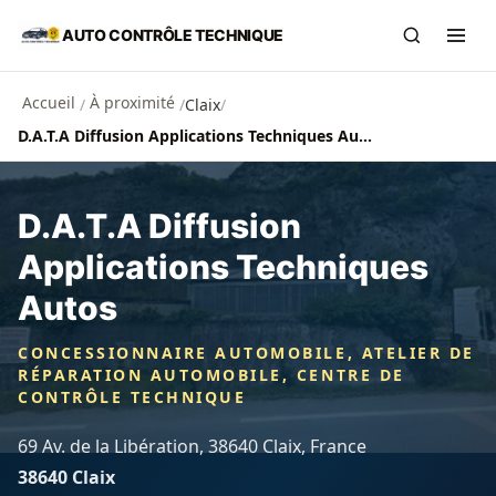
Aller au contenu principal
AUTO CONTRÔLE TECHNIQUE
Recherch
Ouvr
Accueil
À proximité
/
/
Claix
/
D.A.T.A Diffusion Applications Techniques Autos
D.A.T.A Diffusion
Applications Techniques
Autos
CONCESSIONNAIRE AUTOMOBILE, ATELIER DE
RÉPARATION AUTOMOBILE, CENTRE DE
CONTRÔLE TECHNIQUE
69 Av. de la Libération, 38640 Claix, France
38640 Claix