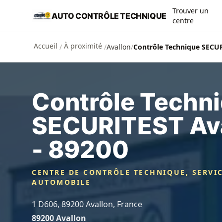
Aller au contenu principal
Trouver un
AUTO CONTRÔLE TECHNIQUE
centre
Accueil
À proximité
/
/
Avallon
/
Contrôle Technique SECUR
Contrôle Techn
SECURITEST Ava
- 89200
CENTRE DE CONTRÔLE TECHNIQUE, SERVI
AUTOMOBILE
1 D606, 89200 Avallon, France
89200 Avallon