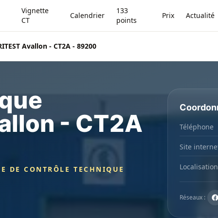
Vignette
133
Calendrier
Prix
Actualité
CT
points
ITEST Avallon - CT2A - 89200
ique
Coordon
llon - CT2A
Téléphone
Site interne
Localisation
CE DE CONTRÔLE TECHNIQUE
Réseaux :