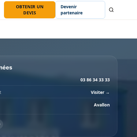
OBTENIR UN
Devenir
Recherche
DEVIS
partenaire
nées
03 86 34 33 33
t
Visiter →
Avallon