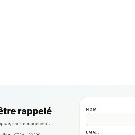
tre rappelé
NOM
apide, sans engagement.
EMAIL
allon - CT2A - 89200