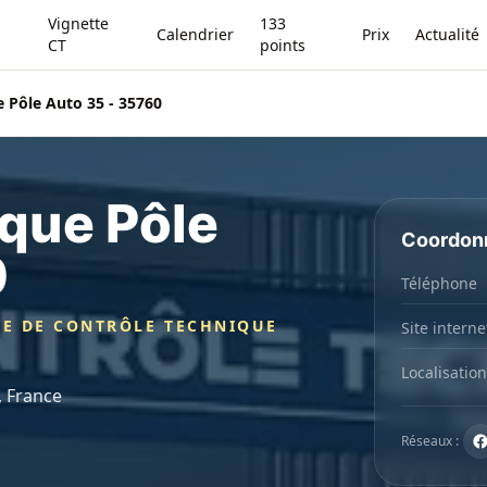
Vignette
133
Calendrier
Prix
Actualité
CT
points
 Pôle Auto 35 - 35760
que Pôle
Coordon
0
Téléphone
CE DE CONTRÔLE TECHNIQUE
Site interne
Localisation
, France
Réseaux :