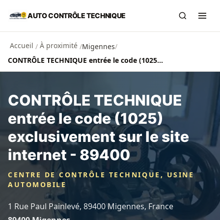
Aller au contenu principal
AUTO CONTRÔLE TECHNIQUE
Recherch
Ouvr
Accueil
À proximité
/
/
Migennes
/
CONTRÔLE TECHNIQUE entrée le code (1025) exclusivement sur le site internet - 89400
CONTRÔLE TECHNIQUE
entrée le code (1025)
exclusivement sur le site
internet - 89400
CENTRE DE CONTRÔLE TECHNIQUE, USINE
AUTOMOBILE
1 Rue Paul Painlevé, 89400 Migennes, France