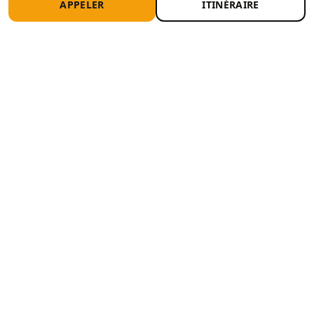
APPELER
ITINÉRAIRE
Recevez 3 propositions de centres CT
près de chez vous
Comparez les tarifs et créneaux. Sans engagement.
TROUVER UN CENTRE