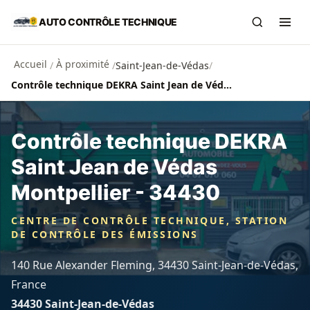
Aller au contenu principal
AUTO CONTRÔLE TECHNIQUE
Recherch
Ouvr
Accueil
À proximité
/
/
Saint-Jean-de-Védas
/
Contrôle technique DEKRA Saint Jean de Védas Montpellier - 34430
Contrôle technique DEKRA
Saint Jean de Védas
Montpellier - 34430
CENTRE DE CONTRÔLE TECHNIQUE, STATION
DE CONTRÔLE DES ÉMISSIONS
140 Rue Alexander Fleming, 34430 Saint-Jean-de-Védas,
France
34430 Saint-Jean-de-Védas