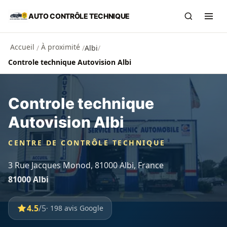
Aller au contenu principal
AUTO CONTRÔLE TECHNIQUE
Recherch
Ouvr
Accueil
À proximité
/
/
Albi
/
Controle technique Autovision Albi
Controle technique
Autovision Albi
CENTRE DE CONTRÔLE TECHNIQUE
3 Rue Jacques Monod, 81000 Albi, France
81000 Albi
4.5
/5
· 198 avis Google