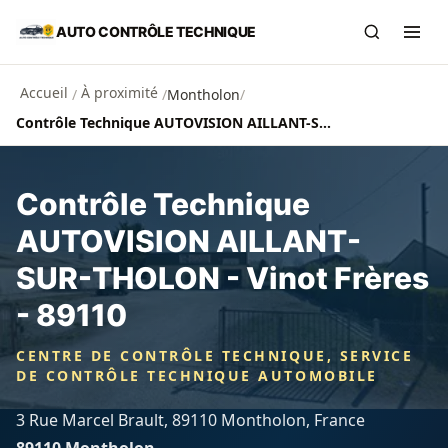
Aller au contenu principal
AUTO CONTRÔLE TECHNIQUE
Recherch
Ouvr
Accueil
À proximité
/
/
Montholon
/
Contrôle Technique AUTOVISION AILLANT-SUR-THOLON - Vinot Frères - 89110
Contrôle Technique
AUTOVISION AILLANT-
SUR-THOLON - Vinot Frères
- 89110
CENTRE DE CONTRÔLE TECHNIQUE, SERVICE
DE CONTRÔLE TECHNIQUE AUTOMOBILE
3 Rue Marcel Brault, 89110 Montholon, France