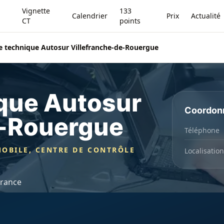
Vignette
133
Calendrier
Prix
Actualité
CT
points
e technique Autosur Villefranche-de-Rouergue
ique Autosur
Coordon
e-Rouergue
Téléphone
OBILE, CENTRE DE CONTRÔLE
Localisation
France