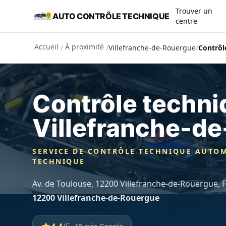
Aller au contenu principal
Trouver un
AUTO CONTRÔLE TECHNIQUE
centre
Accueil
À proximité
/
/
Villefranche-de-Rouergue
/
Contrôl
Contrôle techn
Villefranche-d
SERVICE DE CONTRÔLE TECHNIQUE AUTOM
TECHNIQUE
Av. de Toulouse, 12200 Villefranche-de-Rouergue, 
12200 Villefranche-de-Rouergue