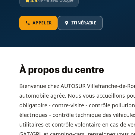
4.4
/5
· 48 avis Google
APPELER
ITINÉRAIRE
À propos du centre
Bienvenue chez AUTOSUR Villefranche-de-Rou
automobile agrée. Nous vous accueillons pou
obligatoire - contre-visite - contrôle polluti
électriques - contrôle technique des véhicule
utilitaires et contrôle volontaire en cas de v
GAZ/GPL et camping-cars, renseignez vous pr