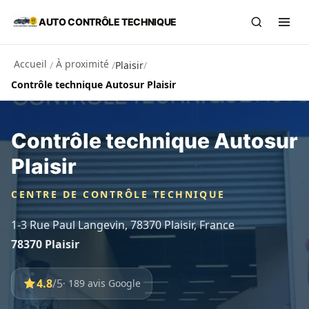
Aller au contenu principal
AUTO CONTRÔLE TECHNIQUE
Recherch
Ouvr
Accueil
À proximité
/
/
Plaisir
/
Contrôle technique Autosur Plaisir
Contrôle technique Autosur
Plaisir
CENTRE DE CONTRÔLE TECHNIQUE
1-3 Rue Paul Langevin, 78370 Plaisir, France
78370 Plaisir
4.8
/5
· 189 avis Google