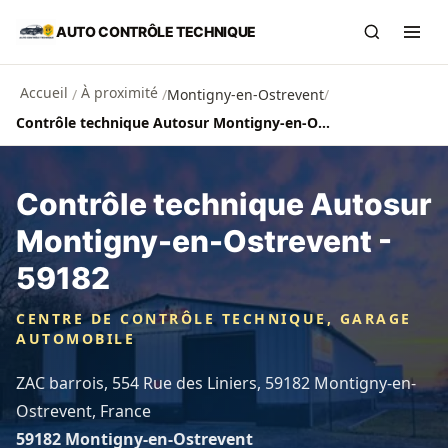
Aller au contenu principal
AUTO CONTRÔLE TECHNIQUE
Recherch
Ouvr
Accueil
À proximité
/
/
Montigny-en-Ostrevent
/
Contrôle technique Autosur Montigny-en-Ostrevent - 59182
Contrôle technique Autosur
Montigny-en-Ostrevent -
59182
CENTRE DE CONTRÔLE TECHNIQUE, GARAGE
AUTOMOBILE
ZAC barrois, 554 Rue des Liniers, 59182 Montigny-en-
Ostrevent, France
59182 Montigny-en-Ostrevent