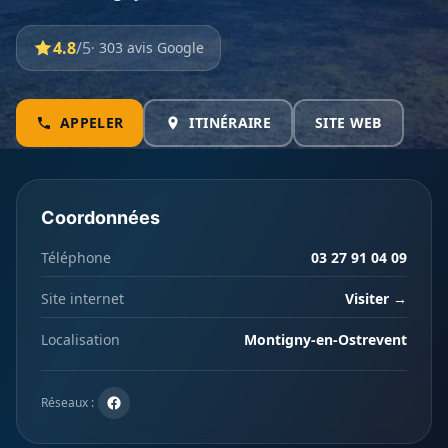
4.8
/5
· 303 avis Google
APPELER
ITINÉRAIRE
SITE WEB
Coordonnées
Téléphone
03 27 91 04 09
Site internet
Visiter →
Localisation
Montigny-en-Ostrevent
Réseaux :