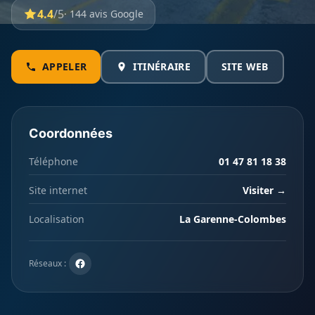
4.4
/5
· 144 avis Google
APPELER
ITINÉRAIRE
SITE WEB
Coordonnées
Téléphone
01 47 81 18 38
Site internet
Visiter →
Localisation
La Garenne-Colombes
Réseaux :