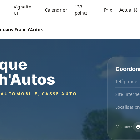
Vignette
133
Calendrier
Prix
Actualité
CT
points
bouans Franch'Autos
ique
Coordon
h'Autos
Téléphone
 AUTOMOBILE, CASSE AUTO
Site interne
Localisation
Réseaux :