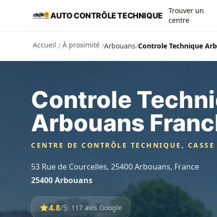
Aller au contenu principal
Trouver un
AUTO CONTRÔLE TECHNIQUE
centre
Accueil
À proximité
/
/
Arbouans
/
Controle Technique Ar
Controle Techn
Arbouans Franc
CENTRE DE CONTRÔLE TECHNIQUE, CASSE
53 Rue de Courcelles, 25400 Arbouans, France
25400 Arbouans
4.8
/5
· 117 avis Google