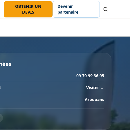
OBTENIR UN
Devenir
Recherche
DEVIS
partenaire
nées
09 70 99 36 95
t
Visiter →
Arbouans