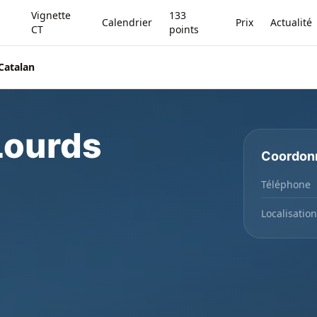
Vignette
133
Calendrier
Prix
Actualité
CT
points
Catalan
Lourds
Coordon
Téléphone
Localisation