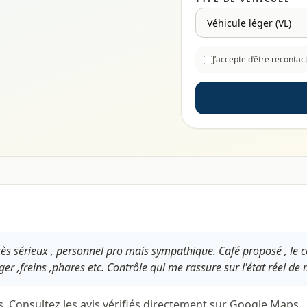
J’accepte d’être reconta
ès sérieux , personnel pro mais sympathique. Café proposé , le c
er ,freins ,phares etc. Contrôle qui me rassure sur l'état réel de 
s. Consultez les avis vérifiés directement sur Google Maps.