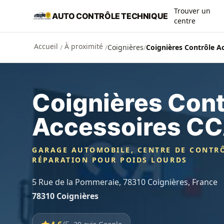
Aller au contenu principal
Trouver un
AUTO CONTRÔLE TECHNIQUE
centre
Accueil
À proximité
/
/
Coignières
/
Coignières Contrôle A
Coignières Cont
Accessoires CC
GARAGE AUTOMOBILE, CENTRE DE CONTRÔ
RÉPARATION POUR POIDS LOURDS
5 Rue de la Pommeraie, 78310 Coignières, France
78310 Coignières