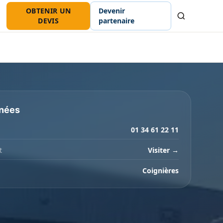
OBTENIR UN
Devenir
Recherche
DEVIS
partenaire
nées
01 34 61 22 11
t
Visiter →
Coignières