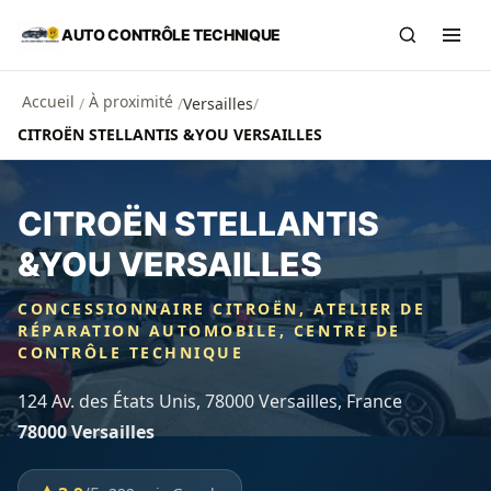
Aller au contenu principal
AUTO CONTRÔLE TECHNIQUE
Recherch
Ouvr
Accueil
À proximité
/
/
Versailles
/
CITROËN STELLANTIS &YOU VERSAILLES
CITROËN STELLANTIS
&YOU VERSAILLES
CONCESSIONNAIRE CITROËN, ATELIER DE
RÉPARATION AUTOMOBILE, CENTRE DE
CONTRÔLE TECHNIQUE
124 Av. des États Unis, 78000 Versailles, France
78000 Versailles