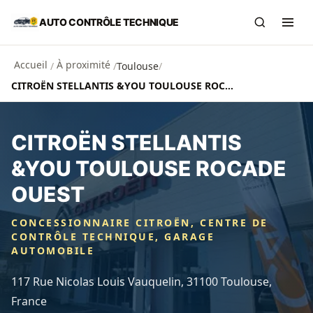
Aller au contenu principal
AUTO CONTRÔLE TECHNIQUE
Recherch
Ouvr
Accueil
À proximité
/
/
Toulouse
/
CITROËN STELLANTIS &YOU TOULOUSE ROCADE OUEST
CITROËN STELLANTIS
&YOU TOULOUSE ROCADE
OUEST
CONCESSIONNAIRE CITROËN, CENTRE DE
CONTRÔLE TECHNIQUE, GARAGE
AUTOMOBILE
117 Rue Nicolas Louis Vauquelin, 31100 Toulouse,
France