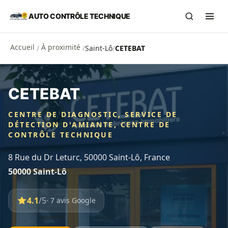
Aller au contenu principal
AUTO CONTRÔLE TECHNIQUE
Recherch
Ouvr
Accueil
À proximité
/
/
Saint-Lô
/
CETEBAT
CETEBAT
CENTRE DE DIAGNOSTIC, SERVICE DE
DÉTECTION D'AMIANTE, CENTRE DE
CONTRÔLE TECHNIQUE
8 Rue du Dr Leturc, 50000 Saint-Lô, France
50000 Saint-Lô
4.1
/5
· 7 avis Google