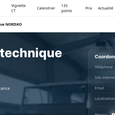
Vignette
133
Calendrier
Prix
Actualité
CT
points
ique NORISKO
 technique
Coordon
Téléphone
Site interne
France
Email
Localisation
Réseaux :