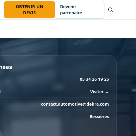
OBTENIR UN
Devenir
Recherche
DEVIS
partenaire
nées
05 34 26 19 25
t
Visiter →
contact.automotive@dekra.com
Bessières