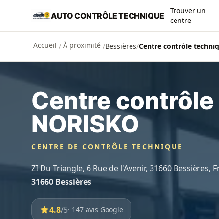
Aller au contenu principal
Trouver un
AUTO CONTRÔLE TECHNIQUE
centre
Accueil
À proximité
/
/
Bessières
/
Centre contrôle techn
Centre contrôle
NORISKO
CENTRE DE CONTRÔLE TECHNIQUE
ZI Du Triangle, 6 Rue de l'Avenir, 31660 Bessières, 
31660 Bessières
4.8
/5
· 147 avis Google