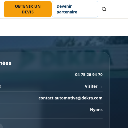
OBTENIR UN
Devenir
Recherche
DEVIS
partenaire
nées
04 75 26 94 70
t
Visiter →
contact.automotive@dekra.com
Nyons