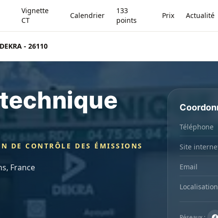
Vignette
133
Calendrier
Prix
Actualité
CT
points
 DEKRA - 26110
 technique
Coordon
Téléphone
ON DE CONTRÔLE DES ÉMISSIONS
Site interne
ns, France
Email
Localisation
Réseaux :