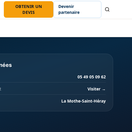
OBTENIR UN
Devenir
Recherche
DEVIS
partenaire
nées
05 49 05 09 62
t
Visiter →
La Mothe-Saint-Héray