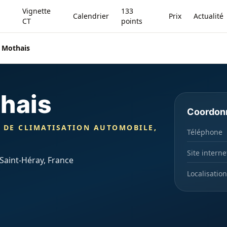
Vignette
133
Calendrier
Prix
Actualité
CT
points
 Mothais
hais
Coordon
 DE CLIMATISATION AUTOMOBILE,
Téléphone
Site interne
Saint-Héray, France
Localisation