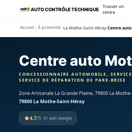
Aller au contenu principal
Trouver un
AUTO CONTRÔLE TECHNIQUE
centre
Accueil
À proximité
/
/
La Mothe-Saint-Héray
/
Centre auto
Centre auto Mot
CONCESSIONNAIRE AUTOMOBILE, SERVICE
SERVICE DE RÉPARATION DE PARE-BRISE
Zone Artisanale La Grande Plaine, 79800 La Mothe-
79800 La Mothe-Saint-Héray
4.7
/5
· 31 avis Google