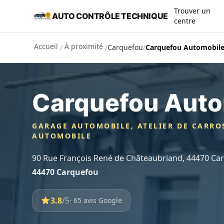
Aller au contenu principal
Trouver un
AUTO CONTRÔLE TECHNIQUE
centre
Accueil
À proximité
/
/
Carquefou
/
Carquefou Automobil
Carquefou Auto
GARAGE AUTOMOBILE, ATELIER DE CARRO
AUTOMOBILE
90 Rue François René de Châteaubriand, 44470 Ca
44470 Carquefou
3.8
/5
· 65 avis Google