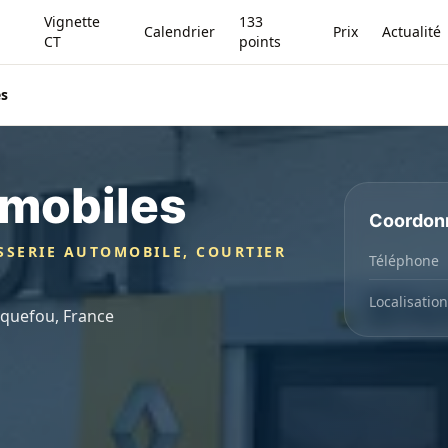
Vignette
133
Calendrier
Prix
Actualité
CT
points
es
mobiles
Coordon
SSERIE AUTOMOBILE, COURTIER
Téléphone
Localisation
rquefou, France