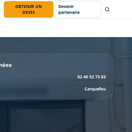
OBTENIR UN
Devenir
Recherche
DEVIS
partenaire
nées
02 40 52 73 03
Carquefou