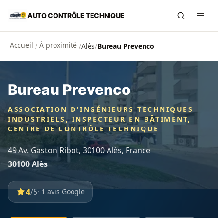
Aller au contenu principal
AUTO CONTRÔLE TECHNIQUE
Recherch
Ouvr
Accueil
À proximité
/
/
Alès
/
Bureau Prevenco
Bureau Prevenco
ASSOCIATION D'INGÉNIEURS TECHNIQUES
INDUSTRIELS, INSPECTEUR EN BÂTIMENT,
CENTRE DE CONTRÔLE TECHNIQUE
49 Av. Gaston Ribot, 30100 Alès, France
30100 Alès
4
/5
· 1 avis Google