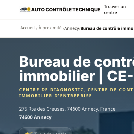
Aller au contenu principal
Trouver un
AUTO CONTRÔLE TECHNIQUE
centre
Accueil
À proximité
/
/
Annecy
/
Bureau de contrôle immob
Bureau de contr
immobilier | CE-
CENTRE DE DIAGNOSTIC, CENTRE DE CON
IMMOBILIER D'ENTREPRISE
275 Rte des Creuses, 74600 Annecy, France
74600 Annecy