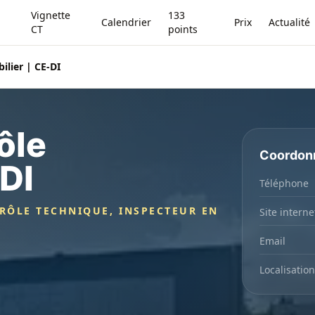
Vignette
133
Calendrier
Prix
Actualité
CT
points
ilier | CE-DI
ôle
Coordon
DI
Téléphone
TRÔLE TECHNIQUE, INSPECTEUR EN
Site interne
Email
Localisation