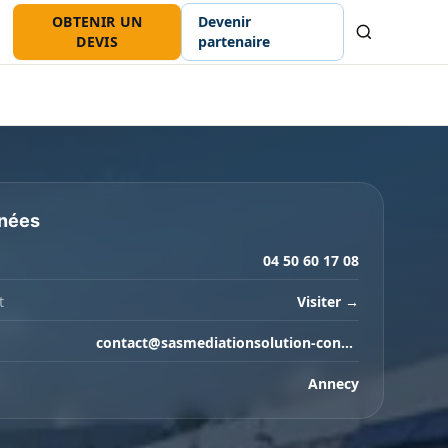
OBTENIR UN
Devenir
Recherche
DEVIS
partenaire
nées
04 50 60 17 08
t
Visiter →
contact@sasmediationsolution-conso.fr
Annecy