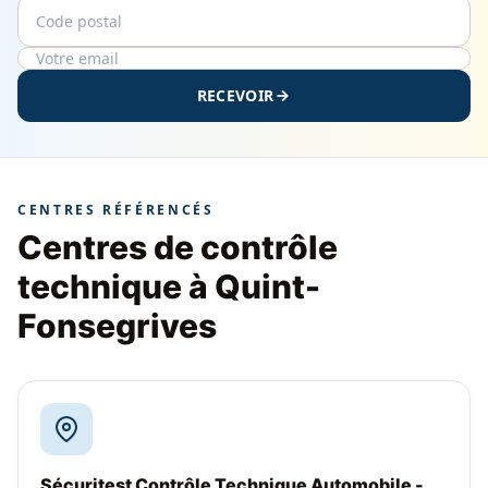
Code postal
Email
RECEVOIR
CENTRES RÉFÉRENCÉS
Centres de contrôle
technique à Quint-
Fonsegrives
Sécuritest Contrôle Technique Automobile -