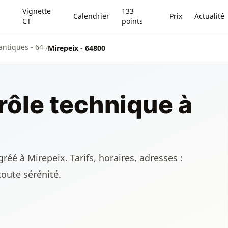
Vignette
133
Calendrier
Prix
Actualité
CT
points
antiques - 64
/
Mirepeix - 64800
rôle technique à
réé à Mirepeix. Tarifs, horaires, adresses :
toute sérénité.