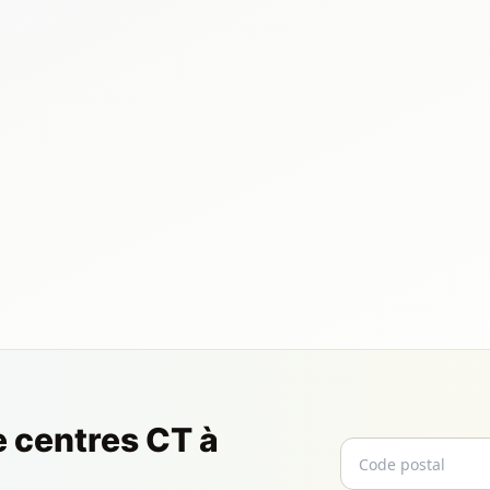
e centres CT à
Code postal
Email