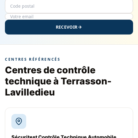
Code postal
Email
RECEVOIR
CENTRES RÉFÉRENCÉS
Centres de contrôle
technique à Terrasson-
Lavilledieu
Sécuritest Contrôle Technique Automobile