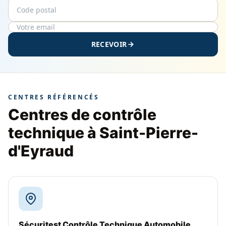
Code postal
Email
RECEVOIR
CENTRES RÉFÉRENCÉS
Centres de contrôle
technique à Saint-Pierre-
d'Eyraud
Sécuritest Contrôle Technique Automobile