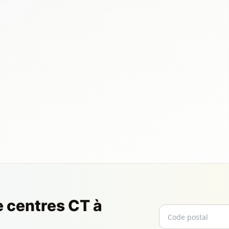
e centres CT à
Code postal
Email