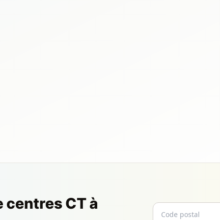
e centres CT à
Code postal
Email