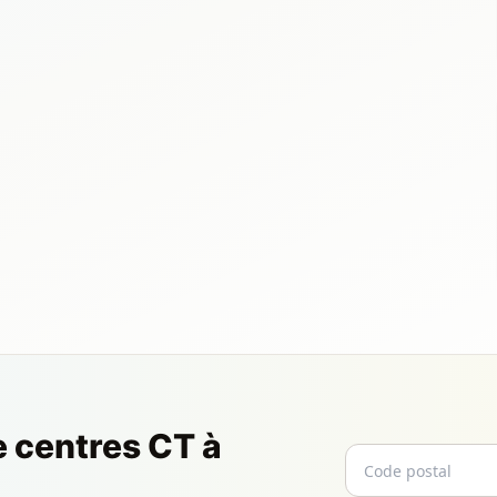
e centres CT à
Code postal
Email