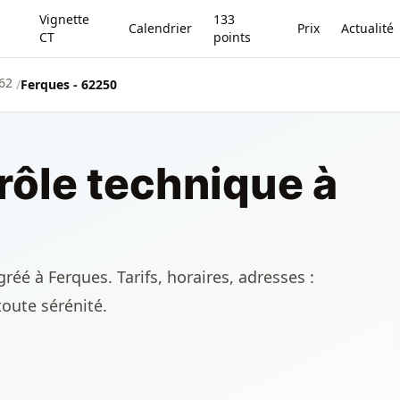
Vignette
133
Calendrier
Prix
Actualité
CT
points
 62
/
Ferques - 62250
rôle technique à
réé à Ferques. Tarifs, horaires, adresses :
toute sérénité.