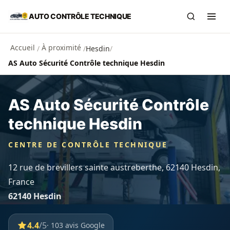
Aller au contenu principal
AUTO CONTRÔLE TECHNIQUE
Recherch
Ouvr
Accueil
À proximité
/
/
Hesdin
/
AS Auto Sécurité Contrôle technique Hesdin
AS Auto Sécurité Contrôle
technique Hesdin
CENTRE DE CONTRÔLE TECHNIQUE
12 rue de brevillers sainte austreberthe, 62140 Hesdin,
France
62140 Hesdin
4.4
/5
· 103 avis Google