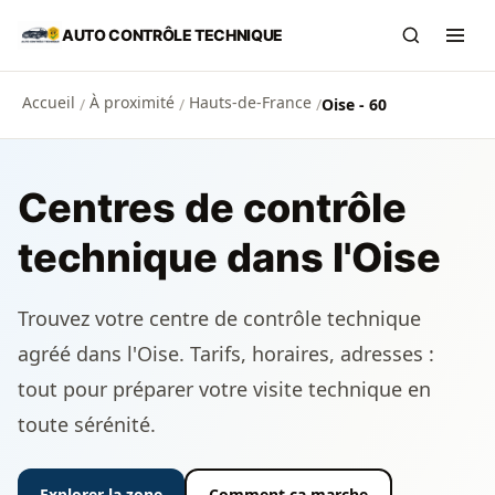
Aller au contenu principal
AUTO CONTRÔLE TECHNIQUE
Recherch
Ouvr
Accueil
À proximité
Hauts-de-France
/
/
/
Oise - 60
Centres de contrôle
technique dans l'Oise
Trouvez votre centre de contrôle technique
agréé dans l'Oise. Tarifs, horaires, adresses :
tout pour préparer votre visite technique en
toute sérénité.
Explorer la zone
Comment ça marche