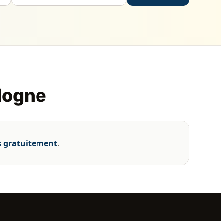
logne
s gratuitement
.