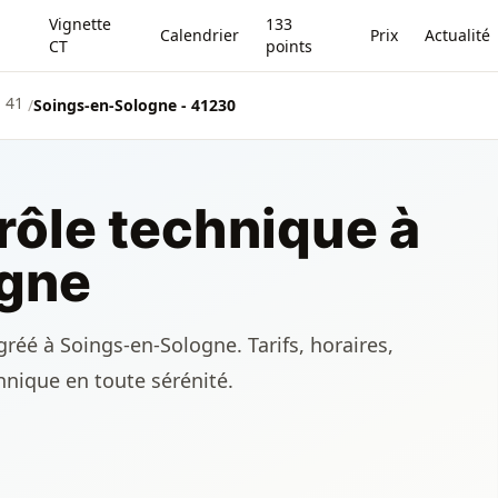
Vignette
133
Calendrier
Prix
Actualité
CT
points
- 41
/
Soings-en-Sologne - 41230
rôle technique à
gne
réé à Soings-en-Sologne. Tarifs, horaires,
chnique en toute sérénité.