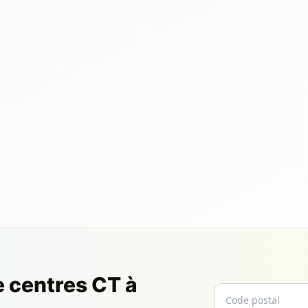
e centres CT à
Code postal
Email