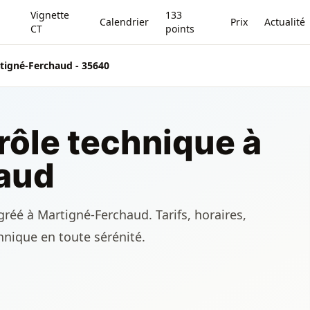
Vignette
133
Calendrier
Prix
Actualité
CT
points
tigné-Ferchaud - 35640
rôle technique à
aud
réé à Martigné-Ferchaud. Tarifs, horaires,
chnique en toute sérénité.