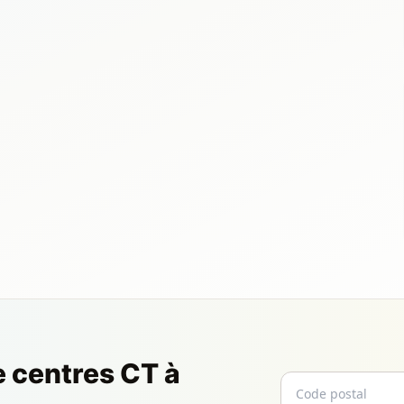
e centres CT à
Code postal
Email