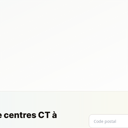
e centres CT à
Code postal
Email