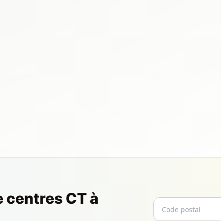
e centres CT à
Code postal
Email