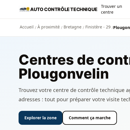
Aller au contenu principal
Trouver un
AUTO CONTRÔLE TECHNIQUE
centre
Accueil
À proximité
Bretagne
Finistère - 29
/
/
/
/
Plougonv
Centres de cont
Plougonvelin
Trouvez votre centre de contrôle technique ag
adresses : tout pour préparer votre visite te
Explorer la zone
Comment ça marche